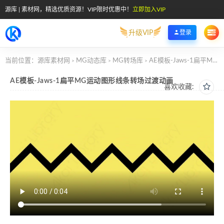
源库 | 素材网，精选优质资源！VIP限时优惠中！
立即加入VIP
升级VIP
登录
当前位置：
源库素材网
MG动态库
MG转场库
AE模板-Jaws-1扁平MG运动图形线条转场过渡动画
>
>
>
AE模板-Jaws-1扁平MG运动图形线条转场过渡动画
喜欢收藏: