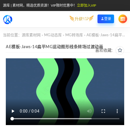
源库 | 素材网，精选优质资源！VIP限时优惠中！
立即加入VIP
升级VIP
登录
当前位置：
源库素材网
MG动态库
MG转场库
AE模板-Jaws-14扁平MG运动图形线条转场过渡动画
>
>
>
AE模板-Jaws-14扁平MG运动图形线条转场过渡动画
喜欢收藏: