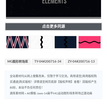
点击更多同源
MG图形转场库
TY-04#200716-34
ZY-04#200716-13
全站素材均从网上搜集而来，仅限于学习交流。商用请至[商用版权购
买通道]购买版权！详情请至网页底部【版权声明】查看！因版权产生
纠纷，本站不负任何责任！
源库素材网
»
AE模板-Jaws-14扁平MG运动图形线条转场过渡动画