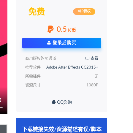
免费
VIP特权
0.5
K币
登录后购买
商用版权购买通道
查看
推荐软件
Adobe After Effects CC2015+
所需插件
无
资源尺寸
1080P
QQ咨询
下载链接失效/资源描述有误/脚本