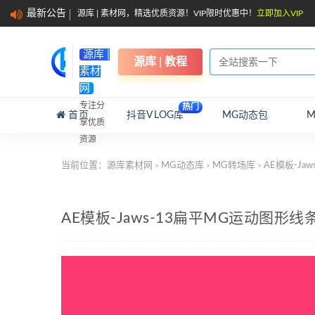
最新公告
源库 | 素材网，精选优质资源！VIP限时优惠中！
立即加入VIP
源库 |
源库 | 教程
素材
网
专注分
热门
首页
抖音VLOG库
MG动态包
享优质
资源
当前位置：
源库素材网
MG动态库
MG转场库
AE模板-Ja
>
>
>
AE模板-Jaws-13扁平MG运动图形