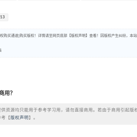
-13
版权购买通道]购买版权！详情请至网页底部【版权声明】查看！因版权产生纠纷，本站
画
商用？
提供资源均只能用于参考学习用，请勿直接商用。若由于商用引起版
参考【
版权声明
】。