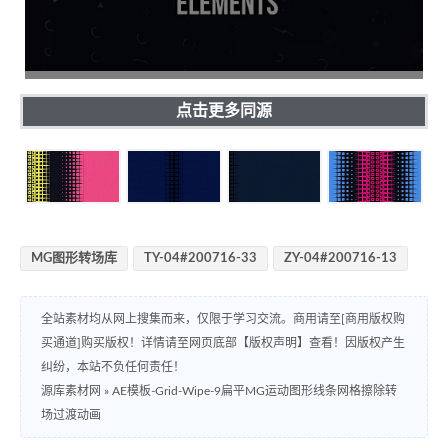
点击更多同源
MG图形转场库
TY-04#200716-33
ZY-04#200716-13
全站素材均从网上搜集而来，仅限于学习交流。商用请至[商用版权购
买通道]购买版权！详情请至网页底部【版权声明】查看！因版权产生
纠纷，本站不负任何责任！
源库素材网
»
AE模板-Grid-Wipe-9扁平MG运动图形线条网格擦除转
场过渡动画