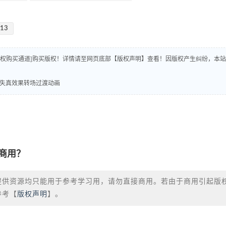
-13
版权购买通道]购买版权！详情请至网页底部【版权声明】查看！因版权产生纠纷，本站
线条故障失真效果转场过渡动画
商用？
提供资源均只能用于参考学习用，请勿直接商用。若由于商用引起版
参考【
版权声明
】。