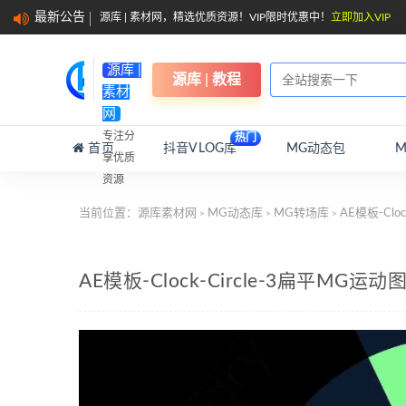
最新公告
源库 | 素材网，精选优质资源！VIP限时优惠中！
立即加入VIP
源库 |
源库 | 教程
素材
网
专注分
热门
首页
抖音VLOG库
MG动态包
享优质
资源
当前位置：
源库素材网
MG动态库
MG转场库
AE模板-Cl
>
>
>
AE模板-Clock-Circle-3扁平M