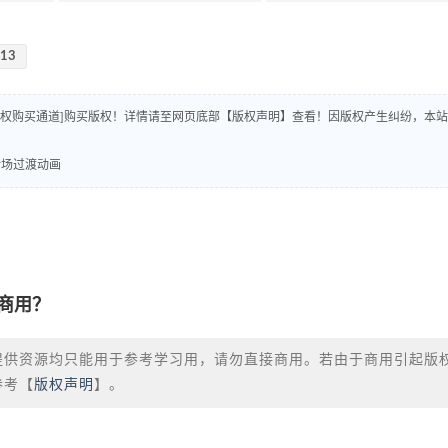
-13
版权购买通道]购买版权！详情请至网页底部【版权声明】查看！因版权产生纠纷，本站
条转场过渡动画
商用？
提供资源均只能用于参考学习用，请勿直接商用。若由于商用引起版
参考【
版权声明
】。