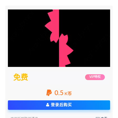
免费
VIP特权
0.5
K币
登录后购买