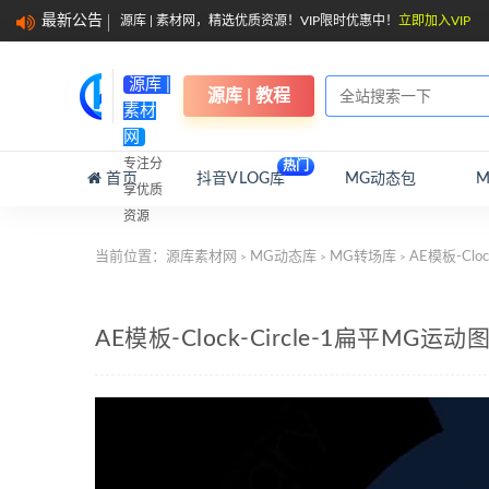
最新公告
源库 | 素材网，精选优质资源！VIP限时优惠中！
立即加入VIP
源库 |
源库 | 教程
素材
网
专注分
热门
首页
抖音VLOG库
MG动态包
享优质
资源
当前位置：
源库素材网
MG动态库
MG转场库
AE模板-Cl
>
>
>
AE模板-Clock-Circle-1扁平M