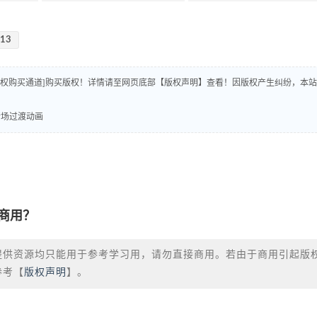
-13
版权购买通道]购买版权！详情请至网页底部【版权声明】查看！因版权产生纠纷，本站
条转场过渡动画
商用？
提供资源均只能用于参考学习用，请勿直接商用。若由于商用引起版
参考【
版权声明
】。