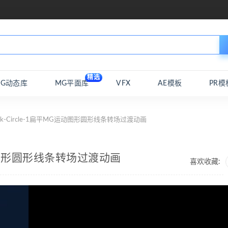
精选
MG动态库
MG平面库
VFX
AE模板
PR模
ock-Circle-1扁平MG运动图形圆形线条转场过渡动画
G运动图形圆形线条转场过渡动画
喜欢收藏: