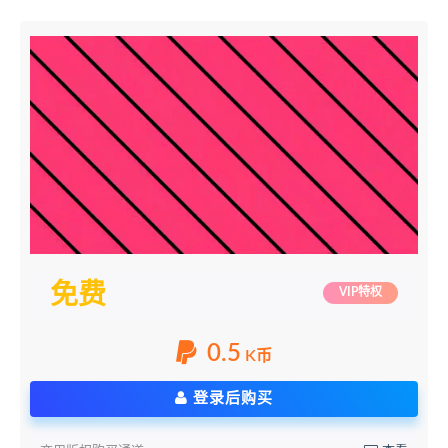
免费
VIP特权
0.5
K币
登录后购买