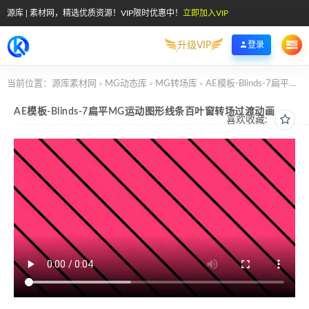
源库 | 素材网，精选优质资源！VIP限时优惠中！
立即加入VIP
升级VIP
登录
当前位置：
源库素材网
MG动态库
MG转场库
AE模板-Blinds-7扁平MG运动图形线条百叶窗转场过渡动画
>
>
>
AE模板-Blinds-7扁平MG运动图形线条百叶窗转场过渡动画
喜欢收藏: