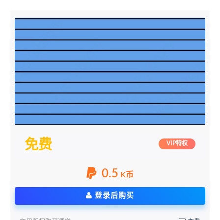
免费
VIP特权
0.5
K币
登录后购买