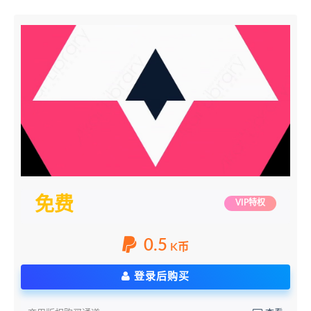
免费
VIP特权
0.5
K币
登录后购买