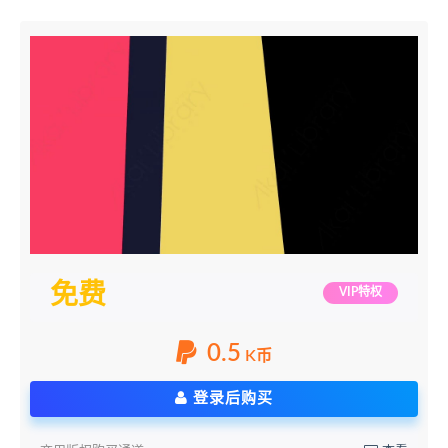
免费
VIP特权
0.5
K币
登录后购买