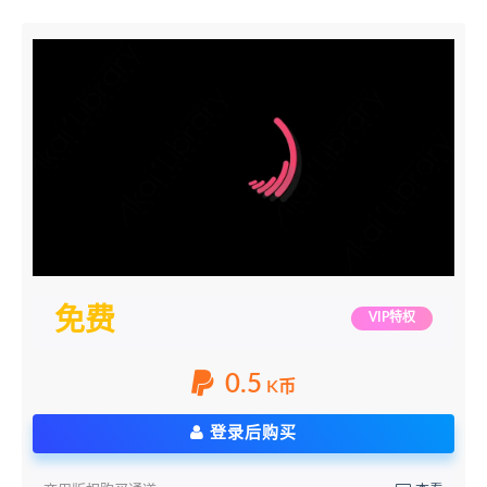
免费
VIP特权
0.5
K币
登录后购买