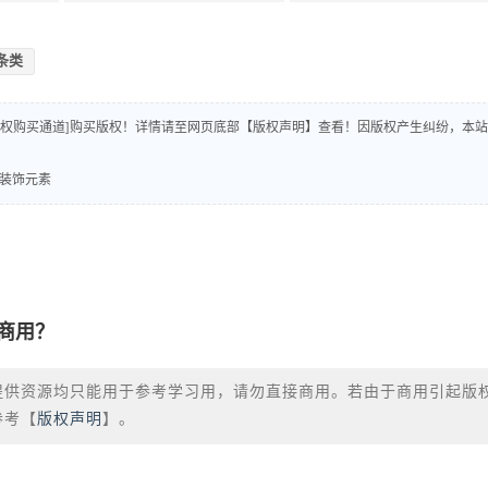
条类
版权购买通道]购买版权！详情请至网页底部【版权声明】查看！因版权产生纠纷，本站
动画装饰元素
商用？
提供资源均只能用于参考学习用，请勿直接商用。若由于商用引起版
参考【
版权声明
】。