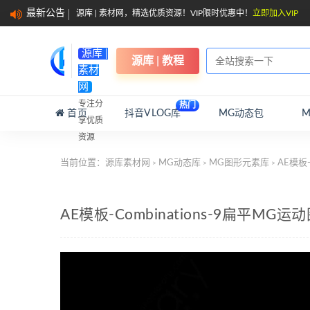
最新公告
源库 | 素材网，精选优质资源！VIP限时优惠中！
立即加入VIP
源库 |
源库 | 教程
素材
网
专注分
热门
首页
抖音VLOG库
MG动态包
享优质
资源
当前位置：
源库素材网
MG动态库
MG图形元素库
AE模板-
>
>
>
AE模板-Combinations-9扁平M