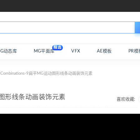
精选
MG动态库
MG平面库
VFX
AE模板
PR模
Combinations-9扁平MG运动图形线条动画装饰元素
G运动图形线条动画装饰元素
喜欢收藏: