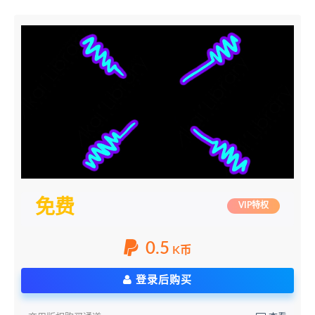
免费
VIP特权
0.5
K币
登录后购买