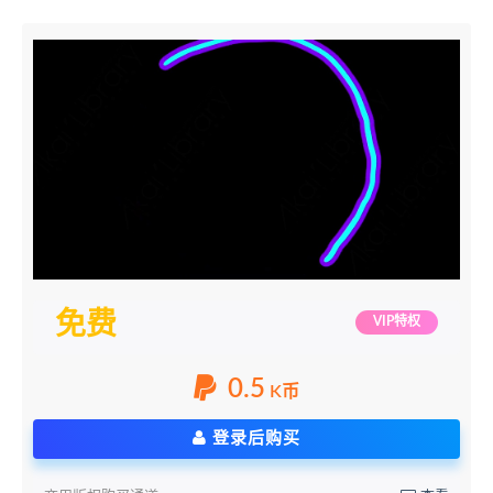
免费
VIP特权
0.5
K币
登录后购买