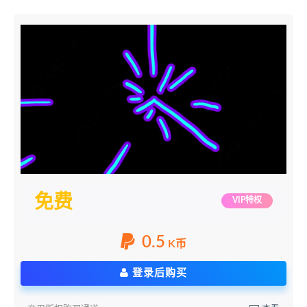
免费
VIP特权
0.5
K币
登录后购买