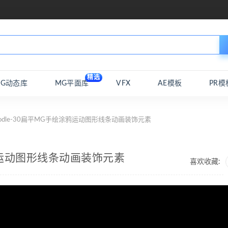
精选
MG动态库
MG平面库
VFX
AE模板
PR模
oodle-30扁平MG手绘涂鸦运动图形线条动画装饰元素
涂鸦运动图形线条动画装饰元素
喜欢收藏: