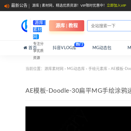
最新公告
源库 | 素材网，精选优质资源！VIP限时优惠中！
立即加入VIP
源库 |
源库 | 教程
素材
网
专注分
热门
首页
抖音VLOG库
MG动态包
享优质
资源
当前位置：
源库素材网
MG动态库
手绘元素库
AE模板-D
>
>
>
AE模板-Doodle-30扁平MG手绘