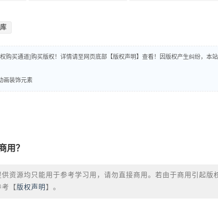
库
版权购买通道]购买版权！详情请至网页底部【版权声明】查看！因版权产生纠纷，本站
条动画装饰元素
商用？
提供资源均只能用于参考学习用，请勿直接商用。若由于商用引起版
参考【
版权声明
】。