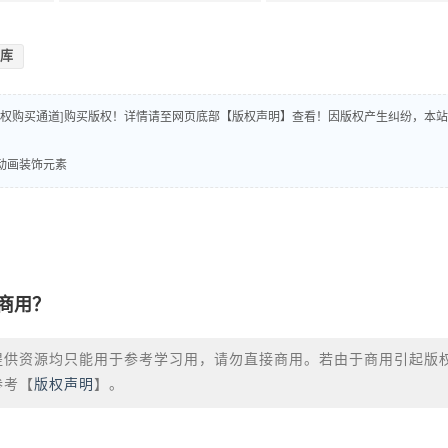
库
版权购买通道]购买版权！详情请至网页底部【版权声明】查看！因版权产生纠纷，本站
条动画装饰元素
商用？
提供资源均只能用于参考学习用，请勿直接商用。若由于商用引起版
参考【
版权声明
】。