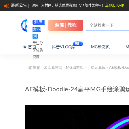
最新公告
源库 | 素材网，精选优质资源！VIP限时优惠中！
立即加入VIP
源库 |
源库 | 教程
素材
网
专注分
热门
首页
抖音VLOG库
MG动态包
享优质
资源
当前位置：
源库素材网
MG动态库
手绘元素库
AE模板-D
>
>
>
AE模板-Doodle-24扁平MG手绘