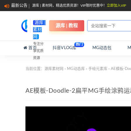
最新公告
源库 | 素材网，精选优质资源！VIP限时优惠中！
立即加入VIP
源库 |
源库 | 教程
素材
网
专注分
热门
首页
抖音VLOG库
MG动态包
享优质
资源
当前位置：
源库素材网
MG动态库
手绘元素库
AE模板-D
>
>
>
AE模板-Doodle-2扁平MG手绘涂