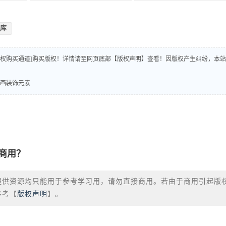
库
版权购买通道]购买版权！详情请至网页底部【版权声明】查看！因版权产生纠纷，本站
条动画装饰元素
商用？
提供资源均只能用于参考学习用，请勿直接商用。若由于商用引起版
参考【
版权声明
】。