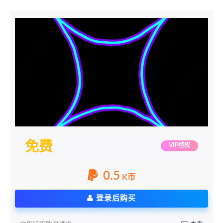
免费
VIP特权
0.5
K币
登录后购买