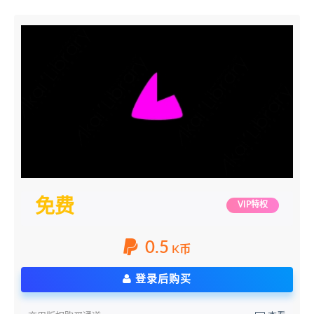
免费
VIP特权
0.5
K币
登录后购买