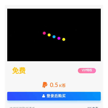
免费
VIP特权
0.5
K币
登录后购买