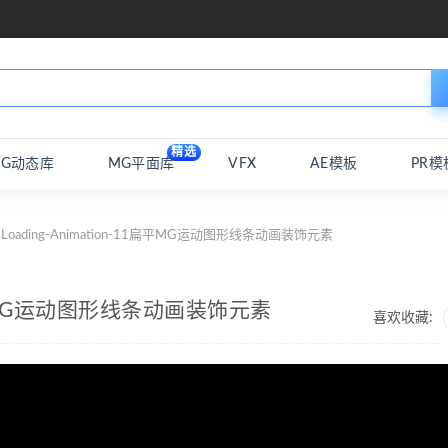
精选
MG动态库
MG平面库
VFX
AE模板
PR模
Loading-Animation-11扁平MG运动图形线条动画装饰元素
11扁平MG运动图形线条动画装饰元素
喜欢收藏: