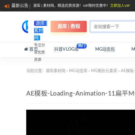
最新公告
源库 | 素材网，精选优质资源！VIP限时优惠中！
立即加入VIP
源库 |
源库 | 教程
素材
网
专注分
热门
首页
抖音VLOG库
MG动态包
享优质
资源
当前位置：
源库素材网
MG动态库
MG图形元素库
AE模板-
>
>
>
AE模板-Loading-Animation-