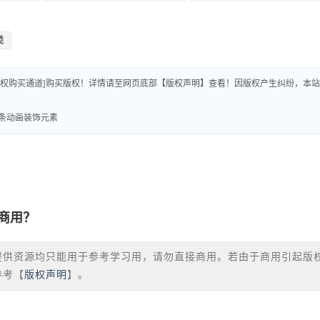
类
版权购买通道]购买版权！详情请至网页底部【版权声明】查看！因版权产生纠纷，本站
图形线条动画装饰元素
商用？
提供资源均只能用于参考学习用，请勿直接商用。若由于商用引起版
参考【
版权声明
】。