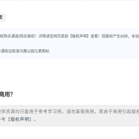
素
版权购买通道]购买版权！详情请至网页底部【版权声明】查看！因版权产生纠纷，本站
G扁平卡通街边街道马路公园元素图标
商用？
提供资源均只能用于参考学习用，请勿直接商用。若由于商用引起版
参考【
版权声明
】。