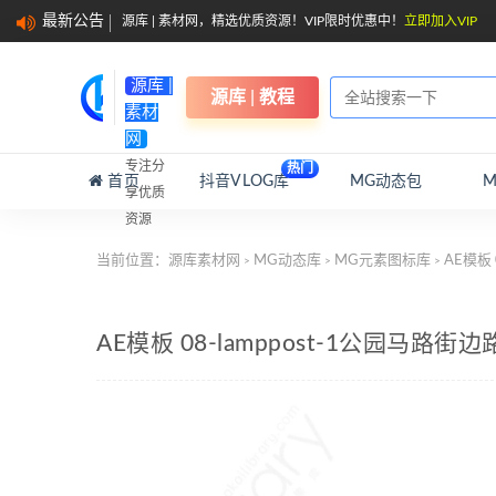
最新公告
源库 | 素材网，精选优质资源！VIP限时优惠中！
立即加入VIP
源库 |
源库 | 教程
素材
网
专注分
热门
首页
抖音VLOG库
MG动态包
享优质
资源
当前位置：
源库素材网
MG动态库
MG元素图标库
AE模板
>
>
>
AE模板 08-lamppost-1公园