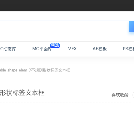
精选
MG动态库
MG平面库
VFX
AE模板
PR模
lable-shape-elem-9不规则形状标签文本框
9不规则形状标签文本框
喜欢收藏: