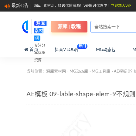
最新公告
源库 | 素材网，精选优质资源！VIP限时优惠中！
立即加入VIP
源库 |
源库 | 教程
素材
网
专注分
热门
首页
抖音VLOG库
MG动态包
享优质
资源
当前位置：
源库素材网
MG动态库
MG工具库
AE模板 09-
>
>
>
AE模板 09-lable-shape-elem-