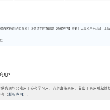
版权购买通道]购买版权！详情请至网页底部【版权声明】查看！因版权产生纠纷，本站
本框
商用？
提供资源均只能用于参考学习用，请勿直接商用。若由于商用引起版
参考【
版权声明
】。