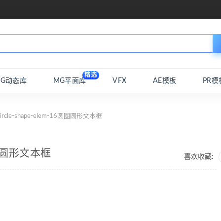
精选
MG动态库
MG平面库
VFX
AE模板
PR模
ircle-shape-elem-16圆圈圆形文本框
6圆圈圆形文本框
喜欢收藏: