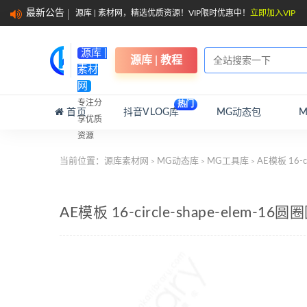
最新公告
源库 | 素材网，精选优质资源！VIP限时优惠中！
立即加入VIP
源库 |
源库 | 教程
素材
网
专注分
热门
首页
抖音VLOG库
MG动态包
享优质
资源
当前位置：
源库素材网
MG动态库
MG工具库
AE模板 16-c
>
>
>
AE模板 16-circle-shape-elem-1