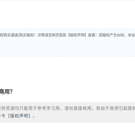
版权购买通道]购买版权！详情请至网页底部【版权声明】查看！因版权产生纠纷，本站
商用？
提供资源均只能用于参考学习用，请勿直接商用。若由于商用引起版
参考【
版权声明
】。