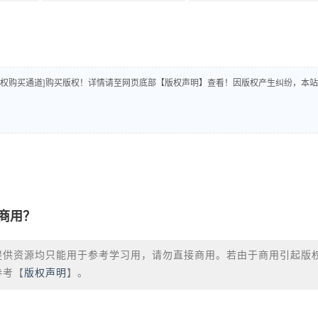
版权购买通道]购买版权！详情请至网页底部【版权声明】查看！因版权产生纠纷，本站
商用？
提供资源均只能用于参考学习用，请勿直接商用。若由于商用引起版
参考【
版权声明
】。