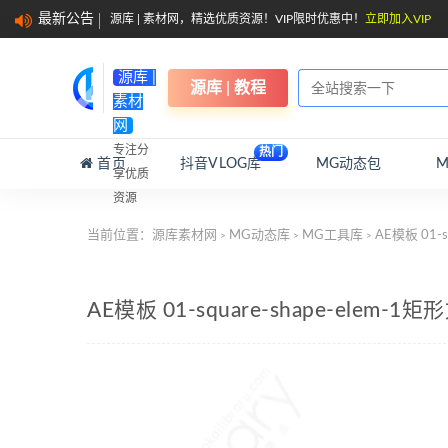
最新公告
源库 | 素材网，精选优质资源！VIP限时优惠中！
立即加入VIP
源库 |
源库 | 教程
素材
网
专注分
热门
首页
抖音VLOG库
MG动态包
享优质
资源
当前位置：
源库素材网
MG动态库
MG工具库
AE模板 01-s
>
>
>
AE模板 01-square-shape-elem-1