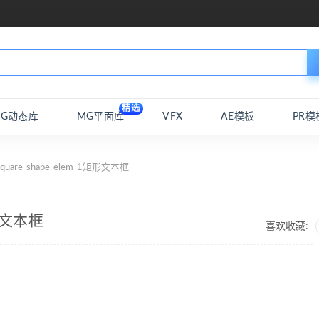
精选
MG动态库
MG平面库
VFX
AE模板
PR模
quare-shape-elem-1矩形文本框
矩形文本框
喜欢收藏: