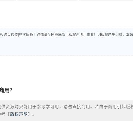
版权购买通道]购买版权！详情请至网页底部【版权声明】查看！因版权产生纠纷，本站
商用？
提供资源均只能用于参考学习用，请勿直接商用。若由于商用引起版
参考【
版权声明
】。