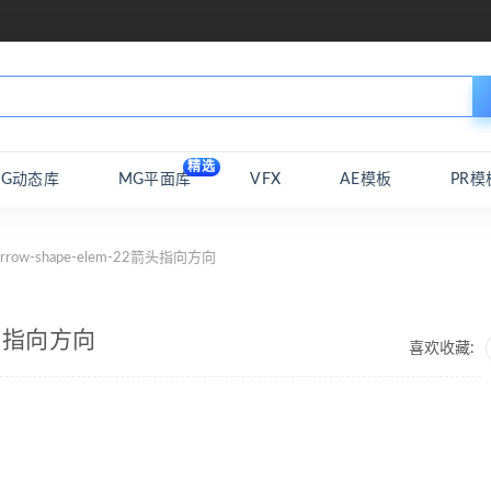
精选
MG动态库
MG平面库
VFX
AE模板
PR模
rrow-shape-elem-22箭头指向方向
2箭头指向方向
喜欢收藏: