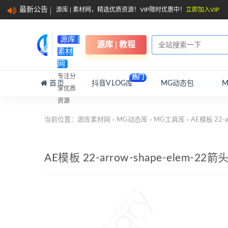
最新公告
源库 | 素材网，精选优质资源！VIP限时优惠中！
立即加入VIP
源库 |
源库 | 教程
素材
网
专注分
热门
首页
抖音VLOG库
MG动态包
享优质
资源
当前位置：
源库素材网
MG动态库
MG工具库
AE模板 22-a
>
>
>
AE模板 22-arrow-shape-elem-2