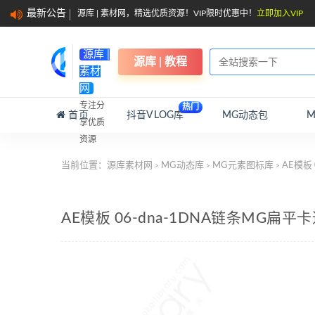
最新公告
源库 | 素材网，精选优质资源！VIP限时优惠中！
立即加入VIP
源库 |
源库 | 教程
素材
网
专注分
热门
首页
抖音VLOG库
MG动态包
享优质
资源
当前位置：
源库素材网
MG动态库
MG元素图标库
AE模板
>
>
>
AE模板 06-dna-1DNA链条MG扁