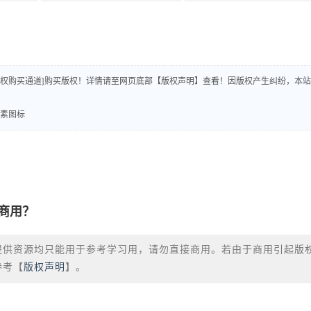
版权购买通道]购买版权！详情请至网页底部【版权声明】查看！因版权产生纠纷，本站
元素图标
商用？
提供资源均只能用于参考学习用，请勿直接商用。若由于商用引起版
参考【
版权声明
】。