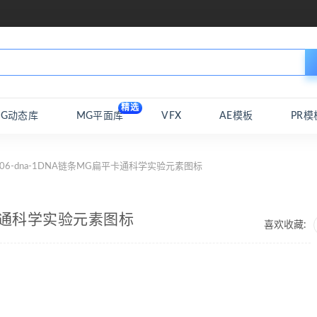
精选
MG动态库
MG平面库
VFX
AE模板
PR模
 06-dna-1DNA链条MG扁平卡通科学实验元素图标
平卡通科学实验元素图标
喜欢收藏: