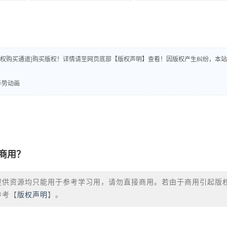
版权购买通道]购买版权！详情请至网页底部【版权声明】查看！因版权产生纠纷，本站
通手势动画
商用？
提供资源均只能用于参考学习用，请勿直接商用。若由于商用引起版
参考【
版权声明
】。