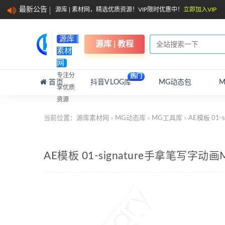
最新公告
源库 | 素材网，精选优质资源！VIP限时优惠中！
立即加入VIP
源库 |
源库 | 教程
素材
网
专注分
热门
首页
抖音VLOG库
MG动态包
享优质
资源
当前位置：
源库素材网
MG动态库
MG工具库
AE模板 01
>
>
>
AE模板 01-signature手拿笔写