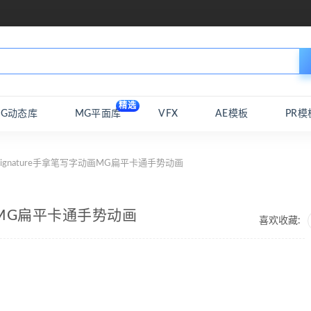
精选
MG动态库
MG平面库
VFX
AE模板
PR模
-signature手拿笔写字动画MG扁平卡通手势动画
字动画MG扁平卡通手势动画
喜欢收藏: