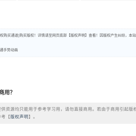
版权购买通道]购买版权！详情请至网页底部【版权声明】查看！因版权产生纠纷，本站
平卡通手势动画
商用？
提供资源均只能用于参考学习用，请勿直接商用。若由于商用引起版
参考【
版权声明
】。