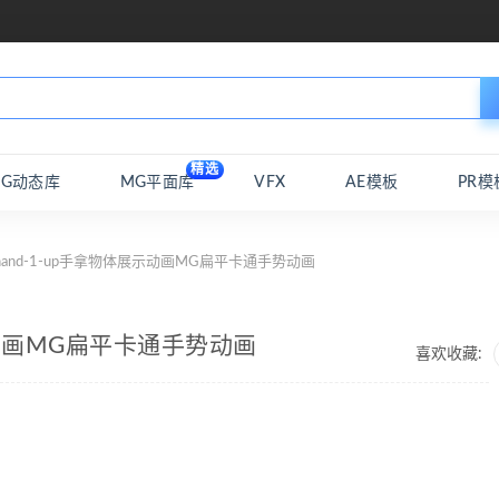
精选
MG动态库
MG平面库
VFX
AE模板
PR模
-hand-1-up手拿物体展示动画MG扁平卡通手势动画
展示动画MG扁平卡通手势动画
喜欢收藏: