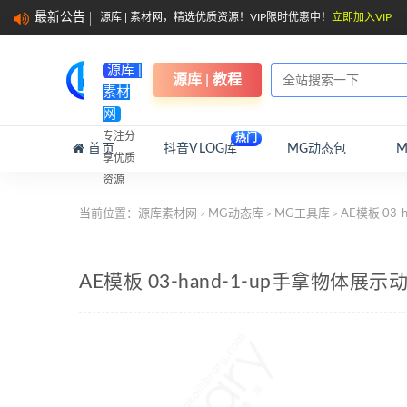
最新公告
源库 | 素材网，精选优质资源！VIP限时优惠中！
立即加入VIP
源库 |
源库 | 教程
素材
网
专注分
热门
首页
抖音VLOG库
MG动态包
享优质
资源
当前位置：
源库素材网
MG动态库
MG工具库
AE模板 03
>
>
>
AE模板 03-hand-1-up手拿物体