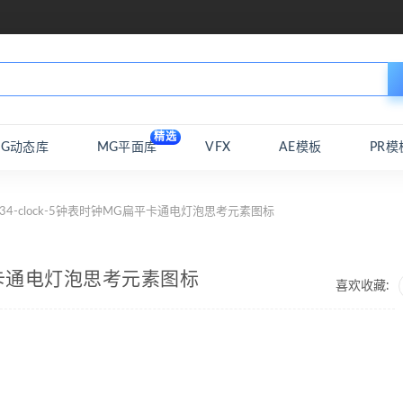
精选
MG动态库
MG平面库
VFX
AE模板
PR模
 34-clock-5钟表时钟MG扁平卡通电灯泡思考元素图标
扁平卡通电灯泡思考元素图标
喜欢收藏: