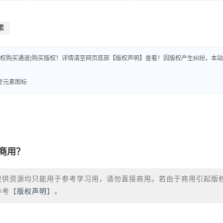
素
版权购买通道]购买版权！详情请至网页底部【版权声明】查看！因版权产生纠纷，本站
思考元素图标
商用？
提供资源均只能用于参考学习用，请勿直接商用。若由于商用引起版
参考【
版权声明
】。