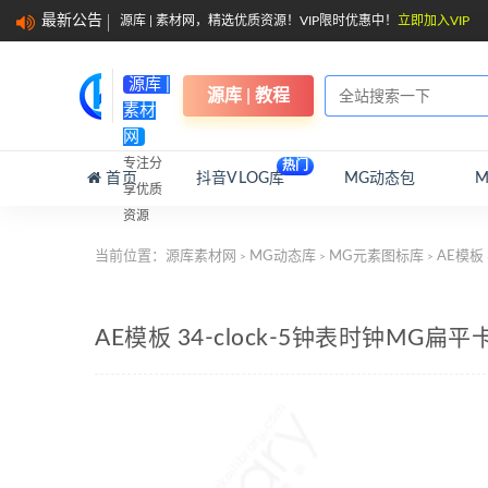
最新公告
源库 | 素材网，精选优质资源！VIP限时优惠中！
立即加入VIP
源库 |
源库 | 教程
素材
网
专注分
热门
首页
抖音VLOG库
MG动态包
享优质
资源
当前位置：
源库素材网
MG动态库
MG元素图标库
AE模板
>
>
>
AE模板 34-clock-5钟表时钟MG