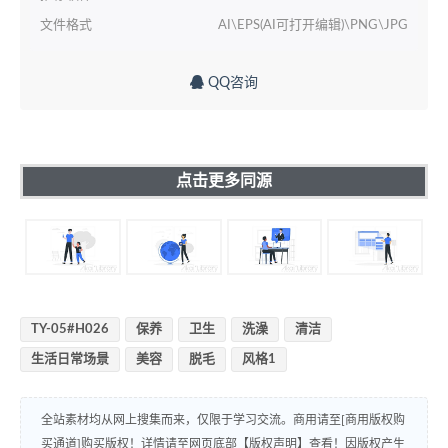
文件格式
AI\EPS(AI可打开编辑)\PNG\JPG
QQ咨询
点击更多同源
TY-05#H026
保养
卫生
洗澡
清洁
生活日常场景
美容
脱毛
风格1
全站素材均从网上搜集而来，仅限于学习交流。商用请至[商用版权购
买通道]购买版权！详情请至网页底部【版权声明】查看！因版权产生