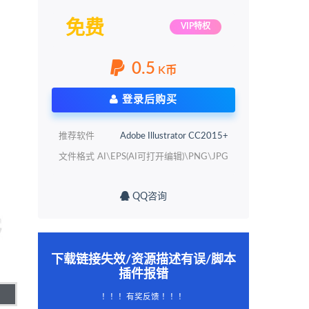
免费
VIP特权
0.5
K币
登录后购买
推荐软件
Adobe Illustrator CC2015+
文件格式
AI\EPS(AI可打开编辑)\PNG\JPG
QQ咨询
下载链接失效/资源描述有误/脚本
插件报错
！！！有奖反馈 ！！！