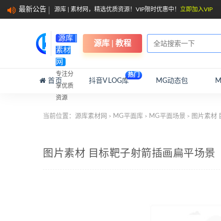
最新公告
源库 | 素材网，精选优质资源！VIP限时优惠中！
立即加入VIP
源库 |
源库 | 教程
素材
网
专注分
热门
首页
抖音VLOG库
MG动态包
享优质
资源
当前位置：
源库素材网
MG平面库
MG平面场景
图片素材 
>
>
>
图片素材 目标靶子射箭插画扁平场景