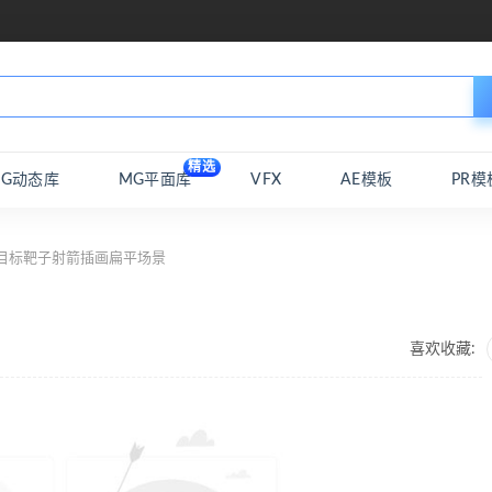
精选
MG动态库
MG平面库
VFX
AE模板
PR模
目标靶子射箭插画扁平场景
喜欢收藏: