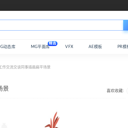
精选
MG动态库
MG平面库
VFX
AE模板
PR模
 工作交流交谈同事插画扁平场景
场景
喜欢收藏: