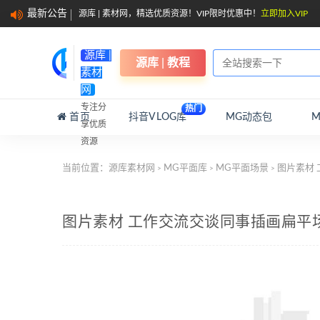
最新公告
源库 | 素材网，精选优质资源！VIP限时优惠中！
立即加入VIP
源库 |
源库 | 教程
素材
网
专注分
热门
首页
抖音VLOG库
MG动态包
享优质
资源
当前位置：
源库素材网
MG平面库
MG平面场景
图片素材
>
>
>
图片素材 工作交流交谈同事插画扁平