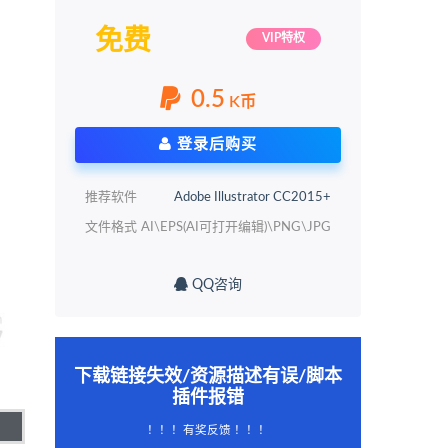
免费
VIP特权
0.5
K币
登录后购买
推荐软件
Adobe Illustrator CC2015+
文件格式
AI\EPS(AI可打开编辑)\PNG\JPG
QQ咨询
下载链接失效/资源描述有误/脚本
插件报错
！！！有奖反馈 ！！！