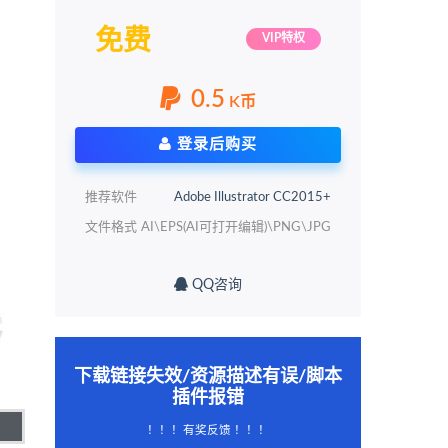
免费
VIP特权
0.5
K币
登录后购买
推荐软件
Adobe Illustrator CC2015+
文件格式
AI\EPS(AI可打开编辑)\PNG\JPG
QQ咨询
下载链接失效/资源描述有误/脚本
插件报错
！！！有奖反馈 ！！！