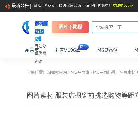
最新公告
源库 | 素材网，精选优质资源！VIP限时优惠中！
立即加入VIP
源库 |
源库 | 教程
素材
网
专注分
热门
首页
抖音VLOG库
MG动态包
享优质
资源
当前位置：
源库素材网
MG平面库
MG平面场景
图片素材
>
>
>
图片素材 服装店橱窗前挑选购物等距