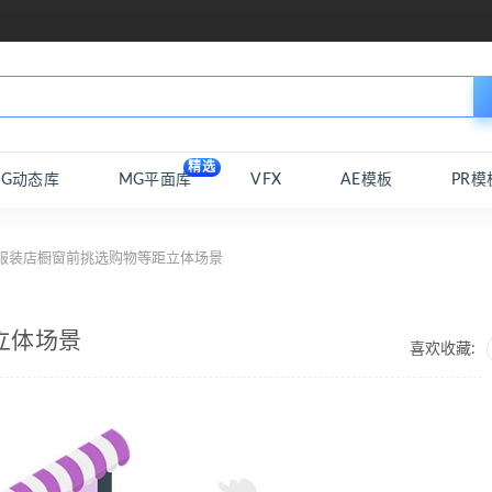
精选
MG动态库
MG平面库
VFX
AE模板
PR模
 服装店橱窗前挑选购物等距立体场景
立体场景
喜欢收藏: