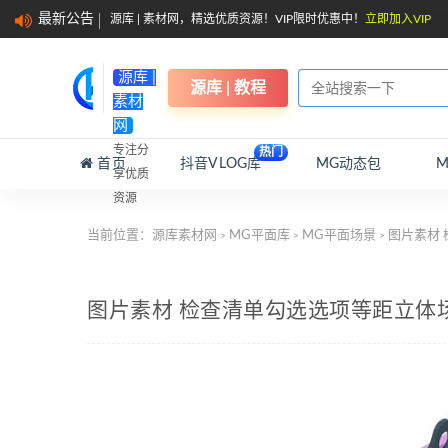
最新公告
源库 | 素材网，精选优质资源！VIP限时优惠中！
立即加入VIP
源库 |
源库 | 教程
素材
网
专注分
热门
首页
抖音VLOG库
MG动态包
享优质
资源
当前位置：
源库素材网
MG平面库
MG平面场景
图片素材
>
>
>
图片素材 检查清单勾选选项等距立体