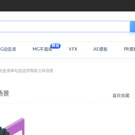
精选
MG动态库
MG平面库
VFX
AE模板
PR模
 检查清单勾选选项等距立体场景
场景
喜欢收藏: