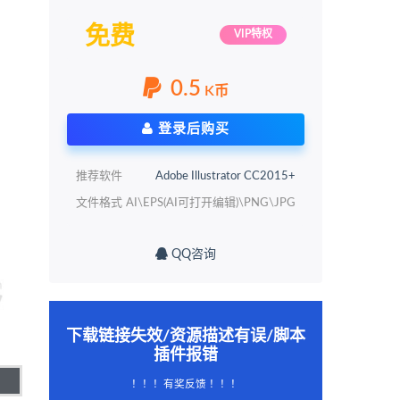
免费
VIP特权
0.5
K币
登录后购买
推荐软件
Adobe Illustrator CC2015+
文件格式
AI\EPS(AI可打开编辑)\PNG\JPG
QQ咨询
下载链接失效/资源描述有误/脚本
插件报错
！！！有奖反馈 ！！！