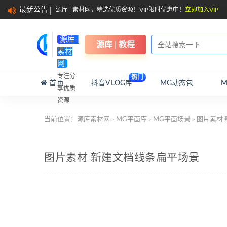
最新公告
源库 | 素材网，精选优质资源！VIP限时优惠中！
立即加入VIP
源库 |
源库 | 教程
素材
网
专注分
热门
首页
抖音VLOG库
MG动态包
享优质
资源
当前位置：
源库素材网
MG平面库
MG平面场景
图片素材 
>
>
>
图片素材 新建文档线条扁平场景