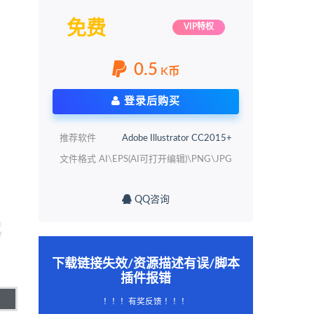
免费
VIP特权
0.5
K币
登录后购买
推荐软件
Adobe Illustrator CC2015+
文件格式
AI\EPS(AI可打开编辑)\PNG\JPG
QQ咨询
下载链接失效/资源描述有误/脚本
插件报错
！！！有奖反馈 ！！！