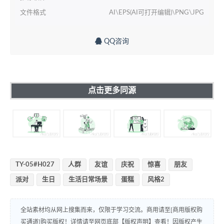
文件格式
AI\EPS(AI可打开编辑)\PNG\JPG
QQ咨询
点击更多同源
TY-05#H027
人群
友谊
庆祝
惊喜
朋友
派对
生日
生活日常场景
蛋糕
风格2
全站素材均从网上搜集而来，仅限于学习交流。商用请至[商用版权购
买通道]购买版权！详情请至网页底部【版权声明】查看！因版权产生