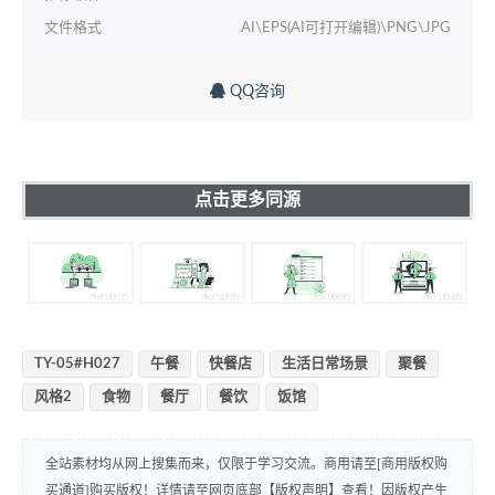
文件格式
AI\EPS(AI可打开编辑)\PNG\JPG
QQ咨询
点击更多同源
TY-05#H027
午餐
快餐店
生活日常场景
聚餐
风格2
食物
餐厅
餐饮
饭馆
全站素材均从网上搜集而来，仅限于学习交流。商用请至[商用版权购
买通道]购买版权！详情请至网页底部【版权声明】查看！因版权产生