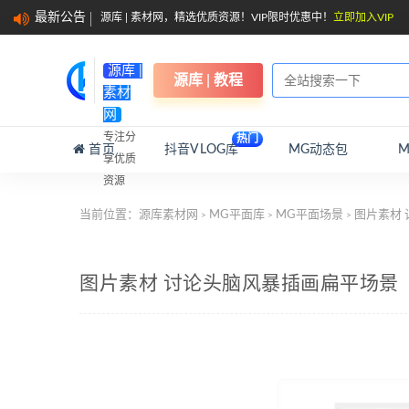
最新公告
源库 | 素材网，精选优质资源！VIP限时优惠中！
立即加入VIP
源库 |
源库 | 教程
素材
网
专注分
热门
首页
抖音VLOG库
MG动态包
享优质
资源
当前位置：
源库素材网
MG平面库
MG平面场景
图片素材 
>
>
>
图片素材 讨论头脑风暴插画扁平场景