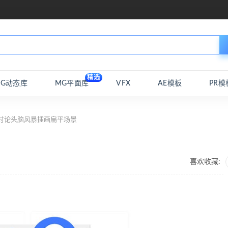
精选
MG动态库
MG平面库
VFX
AE模板
PR模
讨论头脑风暴插画扁平场景
喜欢收藏: