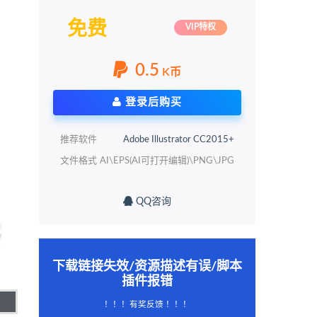
免费
VIP特权
0.5
K币
登录后购买
推荐软件
Adobe Illustrator CC2015+
文件格式
AI\EPS(AI可打开编辑)\PNG\JPG
QQ咨询
下载链接失效/资源描述有误/脚本
插件报错
！！！有奖反馈 ！！！