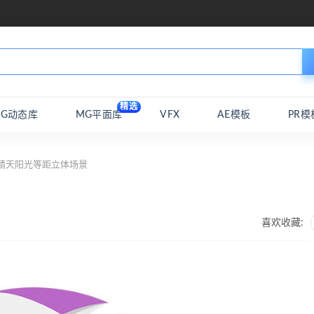
精选
MG动态库
MG平面库
VFX
AE模板
PR模
晴天阳光等距立体场景
喜欢收藏: