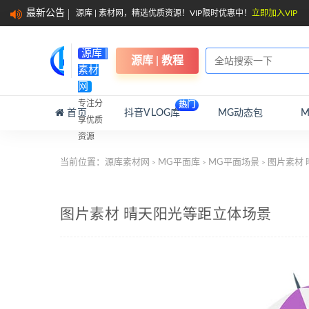
最新公告
源库 | 素材网，精选优质资源！VIP限时优惠中！
立即加入VIP
源库 |
源库 | 教程
素材
网
专注分
热门
首页
抖音VLOG库
MG动态包
享优质
资源
当前位置：
源库素材网
MG平面库
MG平面场景
图片素材 
>
>
>
图片素材 晴天阳光等距立体场景