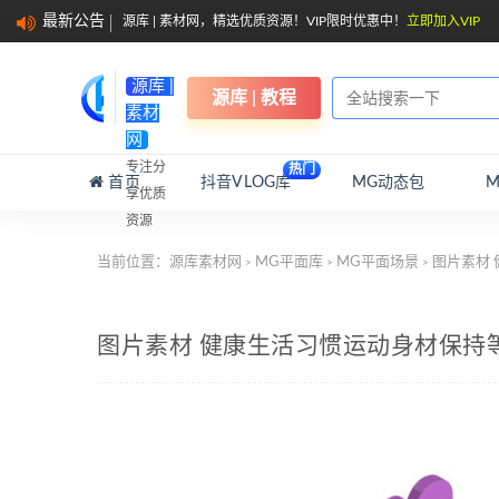
最新公告
源库 | 素材网，精选优质资源！VIP限时优惠中！
立即加入VIP
源库 |
源库 | 教程
素材
网
专注分
热门
首页
抖音VLOG库
MG动态包
享优质
资源
当前位置：
源库素材网
MG平面库
MG平面场景
图片素材
>
>
>
图片素材 健康生活习惯运动身材保持