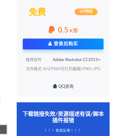
免费
VIP特权
0.5
K币
登录后购买
推荐软件
Adobe Illustrator CC2015+
文件格式
AI\EPS(AI可打开编辑)\PNG\JPG
QQ咨询
下载链接失效/资源描述有误/脚本
插件报错
！！！有奖反馈 ！！！