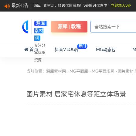
最新公告
源库 | 素材网，精选优质资源！VIP限时优惠中！
立即加入VIP
源库 |
源库 | 教程
素材
网
专注分
热门
首页
抖音VLOG库
MG动态包
享优质
资源
当前位置：
源库素材网
MG平面库
MG平面场景
图片素材 
>
>
>
图片素材 居家宅休息等距立体场景