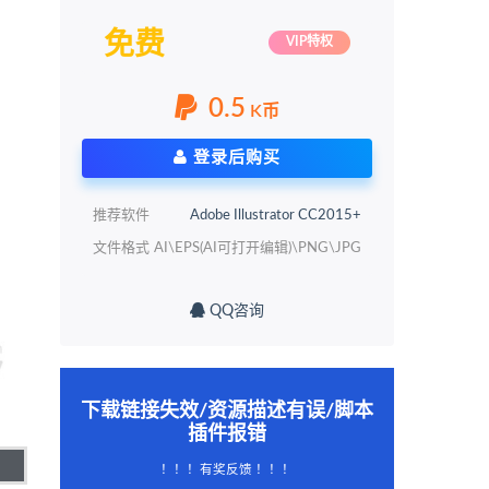
免费
VIP特权
0.5
K币
登录后购买
推荐软件
Adobe Illustrator CC2015+
文件格式
AI\EPS(AI可打开编辑)\PNG\JPG
QQ咨询
下载链接失效/资源描述有误/脚本
插件报错
！！！有奖反馈 ！！！