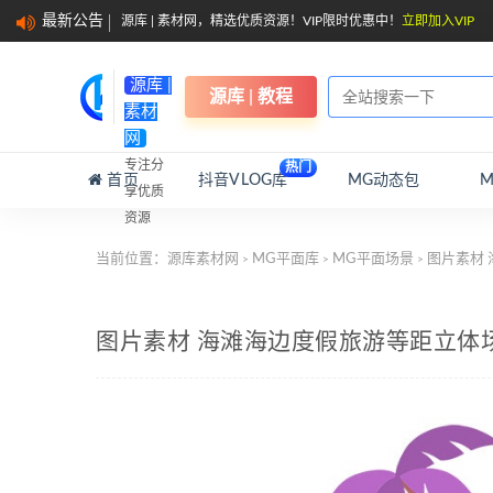
最新公告
源库 | 素材网，精选优质资源！VIP限时优惠中！
立即加入VIP
源库 |
源库 | 教程
素材
网
专注分
热门
首页
抖音VLOG库
MG动态包
享优质
资源
当前位置：
源库素材网
MG平面库
MG平面场景
图片素材
>
>
>
图片素材 海滩海边度假旅游等距立体