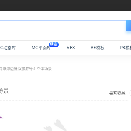
精选
MG动态库
MG平面库
VFX
AE模板
PR模
 海滩海边度假旅游等距立体场景
场景
喜欢收藏: