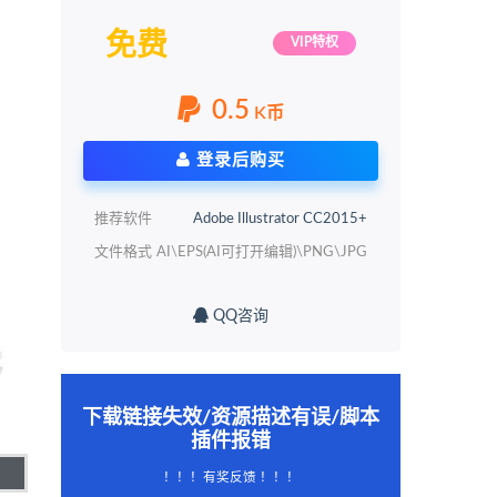
免费
VIP特权
0.5
K币
登录后购买
推荐软件
Adobe Illustrator CC2015+
文件格式
AI\EPS(AI可打开编辑)\PNG\JPG
QQ咨询
下载链接失效/资源描述有误/脚本
插件报错
！！！有奖反馈 ！！！