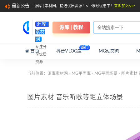
最新公告
源库 | 素材网，精选优质资源！VIP限时优惠中！
立即加入VIP
源库 |
源库 | 教程
素材
网
专注分
热门
首页
抖音VLOG库
MG动态包
享优质
资源
当前位置：
源库素材网
MG平面库
MG平面场景
图片素材 
>
>
>
图片素材 音乐听歌等距立体场景