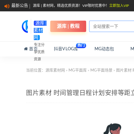
最新公告
源库 | 素材网，精选优质资源！VIP限时优惠中！
立即加入VIP
源库 |
源库 | 教程
素材
网
专注分
热门
首页
抖音VLOG库
MG动态包
享优质
资源
当前位置：
源库素材网
MG平面库
MG平面场景
图片素材
>
>
>
图片素材 时间管理日程计划安排等距