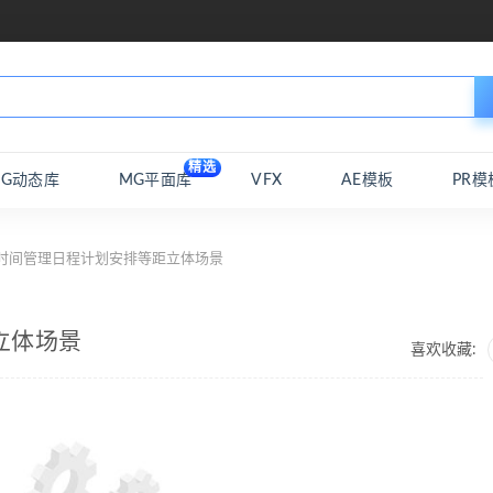
精选
MG动态库
MG平面库
VFX
AE模板
PR模
 时间管理日程计划安排等距立体场景
立体场景
喜欢收藏: