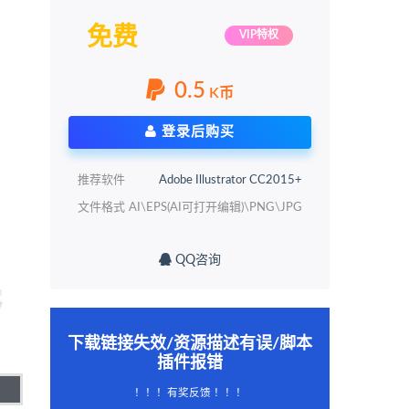
免费
VIP特权
0.5
K币
登录后购买
推荐软件
Adobe Illustrator CC2015+
文件格式
AI\EPS(AI可打开编辑)\PNG\JPG
QQ咨询
下载链接失效/资源描述有误/脚本
插件报错
！！！有奖反馈 ！！！