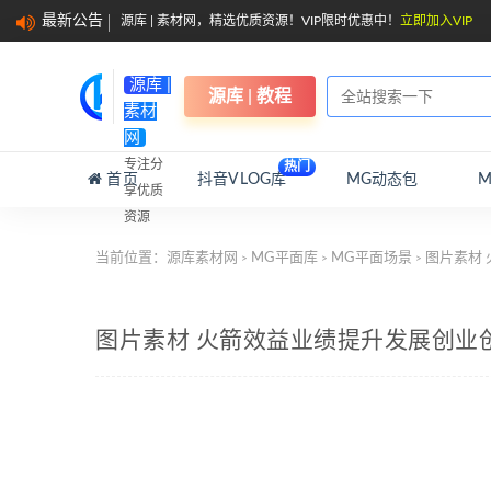
最新公告
源库 | 素材网，精选优质资源！VIP限时优惠中！
立即加入VIP
源库 |
源库 | 教程
素材
网
专注分
热门
首页
抖音VLOG库
MG动态包
享优质
资源
当前位置：
源库素材网
MG平面库
MG平面场景
图片素材
>
>
>
图片素材 火箭效益业绩提升发展创业