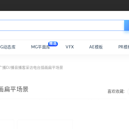
精选
MG动态库
MG平面库
VFX
AE模板
PR模
广播DJ播音播客采访电台插画扁平场景
画扁平场景
喜欢收藏: