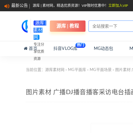
最新公告
源库 | 素材网，精选优质资源！VIP限时优惠中！
立即加入VIP
源库 |
源库 | 教程
素材
网
专注分
热门
首页
抖音VLOG库
MG动态包
享优质
资源
当前位置：
源库素材网
MG平面库
MG平面场景
图片素材 
>
>
>
图片素材 广播DJ播音播客采访电台插