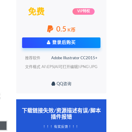
免费
VIP特权
0.5
K币
登录后购买
推荐软件
Adobe Illustrator CC2015+
文件格式
AI\EPS(AI可打开编辑)\PNG\JPG
QQ咨询
下载链接失效/资源描述有误/脚本
插件报错
！！！有奖反馈 ！！！